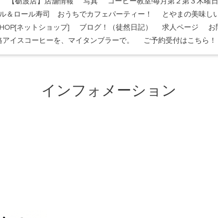
【砺波店】店舗情報
写真
コーヒー教室!毎月第２第３木曜
ル＆ロール寿司 おうちでカフェパーティー！
とやまの美味し
-SHOP[ネットショップ]
ブログ！（徒然日記）
求人ページ
お
格アイスコーヒーを、マイタンブラーで。
ご予約受付はこちら！
インフォメーション