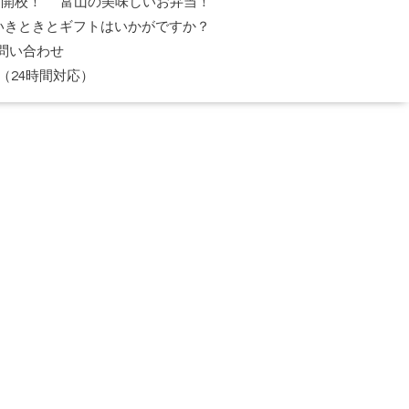
日開校！
富山の美味しいお弁当！
いきときとギフトはいかがですか？
問い合わせ
（24時間対応）