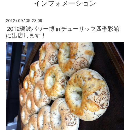
インフォメーション
2012
/
09
/
05 23:09
2012砺波パワー博 in チューリップ四季彩館
に出店します！