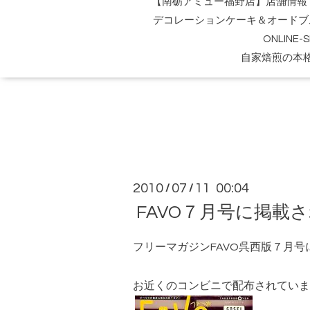
【南砺アミュー福野店】店舗情報
デコレーションケーキ＆オードブ
ONLINE
自家焙煎の本
2010
07
11 00:04
/
/
FAVO７月号に掲載
フリーマガジンFAVO呉西版７月
お近くのコンビニで配布されていま