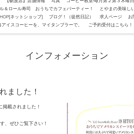
【砺波店】店舗情報
写真
コーヒー教室!毎月第２第３木曜
ル＆ロール寿司 おうちでカフェパーティー！
とやまの美味し
-SHOP[ネットショップ]
ブログ！（徒然日記）
求人ページ
お
格アイスコーヒーを、マイタンブラーで。
ご予約受付はこちら！
インフォメーション
されました！
号に掲載されました！
す、ぜひご覧下さい！