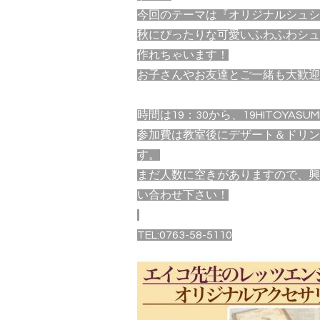
今回のテーマは『オリジナルシュシ
秋にぴったりな可愛いふわふわシュ
作れちゃいます！
お子さんやお友達とご一緒も大歓迎
時間は19：30から、19HITOYAS
参加費は教室後にデザート＆ドリンク
す。
まだ人数に空きがありますので、興
い合わせ下さい！
TEL:0763-58-5110