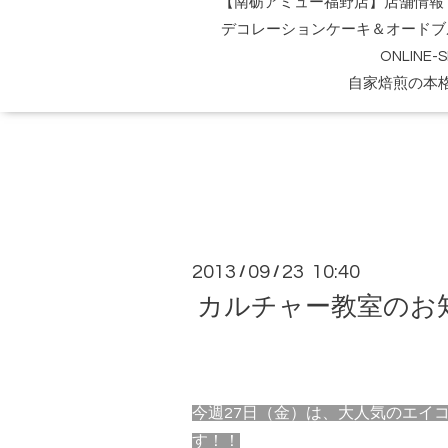
【南砺アミュー福野店】店舗情報
デコレーションケーキ＆オードブ
ONLINE
自家焙煎の本
2013
09
23 10:40
/
/
カルチャー教室のお
今週27日（金）は、大人気のエイ
す！！