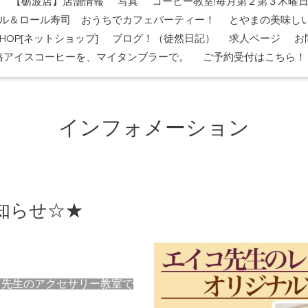
【砺波店】店舗情報
写真
コーヒー教室!毎月第２第３木曜
ル＆ロール寿司 おうちでカフェパーティー！
とやまの美味し
-SHOP[ネットショップ]
ブログ！（徒然日記）
求人ページ
お
格アイスコーヒーを、マイタンブラーで。
ご予約受付はこちら！
インフォメーション
知らせ☆★
コ先生のアクセサリー教室で