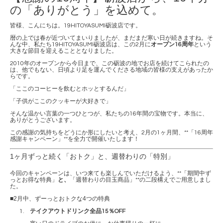
の「ありがとう」を込めて。
皆様、こんにちは。19HITOYASUMI砺波店です。
暦の上では春が近づいてまいりましたが、まだまだ寒い日が続きますね。そ
んな中、私たち19HITOYASUMI砺波店は、この2月に
オープン16周年
という
大きな節目を迎えることとなりました。
2010年のオープンから今日まで、この砺波の地でお店を続けてこられたの
は、他でもない、日頃より足を運んでくださる地域の皆様の支えがあったか
らです。
「ここのコーヒーを飲むとホッとするんだ」
「子供がここのクッキーが大好きで」
そんな温かい言葉の一つひとつが、私たちの16年間の宝物です。本当に、
ありがとうございます。
この感謝の気持ちをどうにか形にしたいと考え、2月の1ヶ月間、**「16周年
感謝キャンペーン」**を全力で開催いたします！
1ヶ月ずっと続く「おトク」と、週替わりの「特別」
今回のキャンペーンは、いつ来ても楽しんでいただけるよう、**「期間中ず
っとお得な特典」
と、
「週替わりの目玉商品」**の二段構えでご用意しまし
た。
■2月中、ずーっとおトクな4つの特典
テイクアウトドリンク全品15％OFF