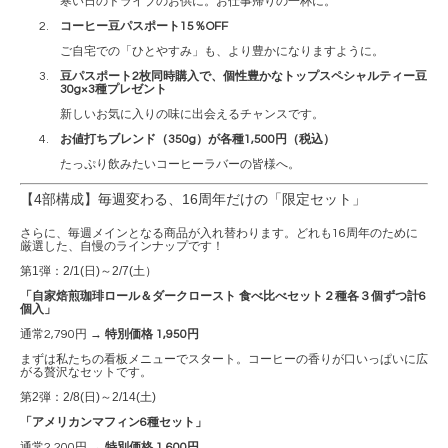
寒い日のドライブのお供に。お仕事帰りの一杯に。
コーヒー豆パスポート15％OFF
ご自宅での「ひとやすみ」も、より豊かになりますように。
豆パスポート2枚同時購入で、個性豊かなトップスペシャルティー豆
30g×3種プレゼント
新しいお気に入りの味に出会えるチャンスです。
お値打ちブレンド（350g）が各種1,500円（税込）
たっぷり飲みたいコーヒーラバーの皆様へ。
【4部構成】毎週変わる、16周年だけの「限定セット」
さらに、毎週メインとなる商品が入れ替わります。どれも16周年のために
厳選した、自慢のラインナップです！
第1弾：2/1(日)～2/7(土）
「自家焙煎珈琲ロール＆ダークロースト 食べ比べセット２種各３個ずつ計6
個入」
通常2,790円 →
特別価格 1,950円
まずは私たちの看板メニューでスタート。コーヒーの香りが口いっぱいに広
がる贅沢なセットです。
第2弾：2/8(日)～2/14(土)
「アメリカンマフィン6種セット」
通常2,200円 →
特別価格 1,600円