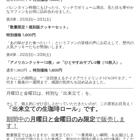
バレンタイン時期にもぴったり。リッチでボリューム満点、見た目も華やか
なマフィンをお得に詰め合わせました。
第3弾：2/15(日)～2/21(土)
「数量限定！復刻版クッキーセット」
特別価格 1,600円
「あの味がまた食べたい！」というファンの皆様の声にお応えして、歴代の
人気クッキーたちが勢揃いします。
第4弾：2/22(日)～2/28(土)
「アメリカンクッキー12枚」 or 「ひとやすみサブレ2種（15枚入）」
通常1,980円 →
特別価格 1,600円
さらにこの期間は、**「次回使えるテイクアウトドリンク10％OFFタグ」**
付き！最後の一週間まで、感謝の気持ちを詰め込みました。
月曜日と金曜日は、特別な「出来立て」を。
そして、個人的にぜひ召し上がっていただきたいのが、この度初お目見え！
「出来立ての生珈琲ロール」です。
期間中の
月曜日と金曜日のみ限定
で販売しま
す！
数量限定ではありますが、出来立ての！「一番美味しい瞬間」をお届けしま
す。口の中で溶けるような食感と、鮮やかな珈琲の香りをぜひ体感してくだ