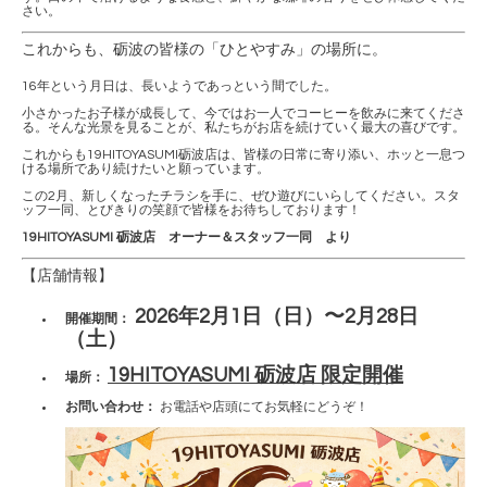
さい。
これからも、砺波の皆様の「ひとやすみ」の場所に。
16年という月日は、長いようであっという間でした。
小さかったお子様が成長して、今ではお一人でコーヒーを飲みに来てくださ
る。そんな光景を見ることが、私たちがお店を続けていく最大の喜びです。
これからも19HITOYASUMI砺波店は、皆様の日常に寄り添い、ホッと一息つ
ける場所であり続けたいと願っています。
この2月、新しくなったチラシを手に、ぜひ遊びにいらしてください。スタ
ッフ一同、とびきりの笑顔で皆様をお待ちしております！
19HITOYASUMI 砺波店 オーナー＆スタッフ一同 より
【店舗情報】
2026年2月1日（日）〜2月28日
開催期間：
（土）
19HITOYASUMI 砺波店 限定開催
場所：
お問い合わせ：
お電話や店頭にてお気軽にどうぞ！