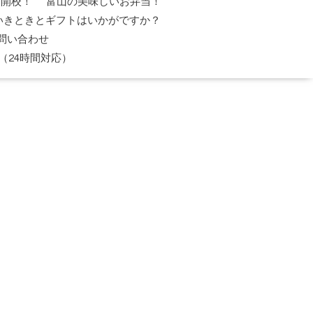
日開校！
富山の美味しいお弁当！
いきときとギフトはいかがですか？
問い合わせ
（24時間対応）