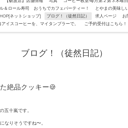
【砺波店】店舗情報
写真
コーヒー教室!毎月第２第３木曜
ル＆ロール寿司 おうちでカフェパーティー！
とやまの美味し
-SHOP[ネットショップ]
ブログ！（徒然日記）
求人ページ
お
格アイスコーヒーを、マイタンブラーで。
ご予約受付はこちら！
ブログ！（徒然日記）
った絶品クッキー🍪
出店の五十嵐です。
になりそうですね〜。