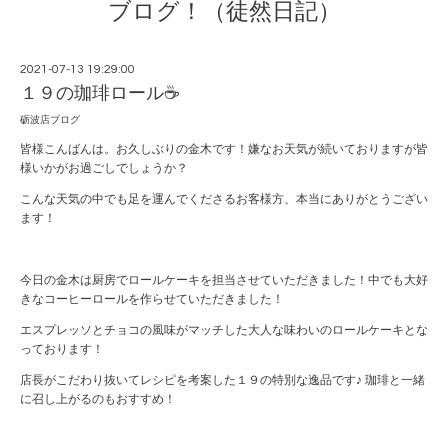
ブログ！（徒然日記）
2021-07-13 19:29:00
１９の珈琲ロール☕️
砺波店ブログ
皆様こんばんは。お久しぶりの金木です！嫌なお天気が続いておりますが皆
様いかがお過ごしでしょうか？
こんな天気の中でも足を運んでくださるお客様方、本当にありがとうござい
ます！
今日の金木は厨房でロールケーキを担当させていただきました！中でも大好
きなコーヒーロールを作らせていただきました！
エスプレッソとチョコの風味がマッチした大人な味わいのロールケーキとな
っております！
店長がこだわり抜いてレシピを考案した１９の特別な逸品です♪ 珈琲と一緒
に召し上がるのもおすすめ！