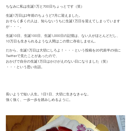
ちなみに私は生誕1万と700日ちょっとです（笑）
生誕1万日は2年前のちょうど7月に迎えました。
おそらく多くの人は、知らないうちに生誕1万日を迎えてしまっています
が・・・。
生誕10日、生誕100日、生誕1,000日の記憶は、ない人がほとんどだし、
10万日も生きられるような人間はこの世に存在しません。
だから、生誕1万日は大切にしろよ！・・・という投稿を20代前半の頃に
Twitterで見たことがあったので、
おかげで自分の生誕1万日はかけがえのない日になりました（笑）
・・・という思い出話。
長いようで短い人生。1日1日、大切に生きなきゃな。
強く強く、一歩一歩を踏みしめるように。