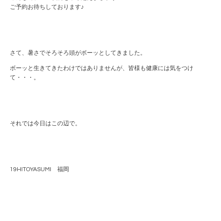
ご予約お待ちしております♪
さて、暑さでそろそろ頭がボーッとしてきました。
ボーッと生きてきたわけではありませんが、皆様も健康には気をつけ
て・・・。
それでは今日はこの辺で。
19HITOYASUMI 福岡