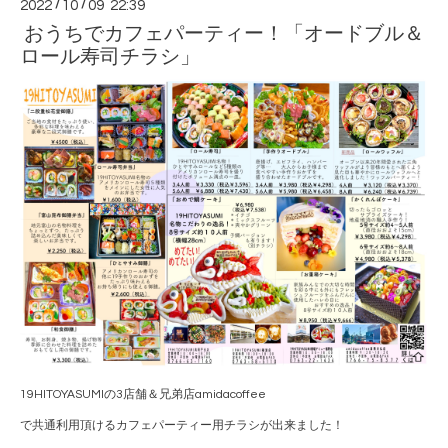
2022
/
10
/
09 22:39
おうちでカフェパーティー！「オードブル＆
ロール寿司チラシ」
19HITOYASUMIの3店舗＆兄弟店amidacoffee
で共通利用頂けるカフェパーティー用チラシが出来ました！