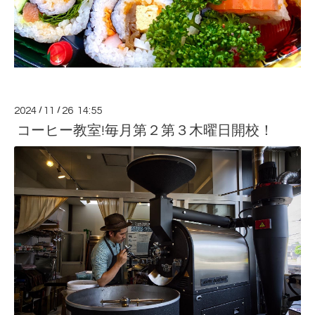
2024
/
11
/
26 14:55
コーヒー教室!毎月第２第３木曜日開校！