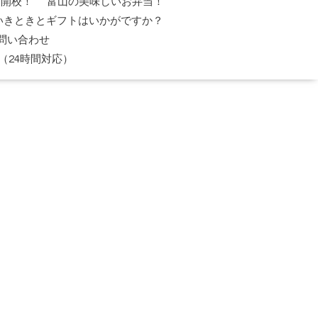
日開校！
富山の美味しいお弁当！
いきときとギフトはいかがですか？
問い合わせ
（24時間対応）