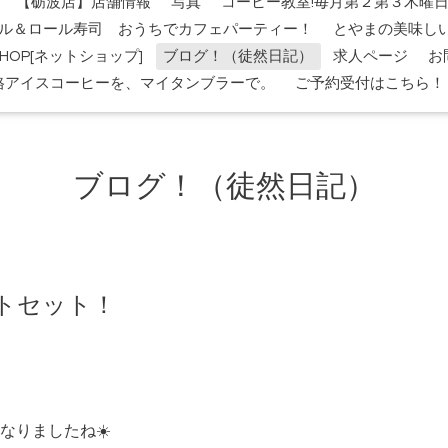
【砺波店】店舗情報
写真
コーヒー教室!毎月第２第３木曜
ル＆ロール寿司 おうちでカフェパーティー！
とやまの美味し
-SHOP[ネットショップ]
ブログ！（徒然日記）
求人ページ
お
格アイスコーヒーを、マイタンブラーで。
ご予約受付はこちら！
ブログ！（徒然日記）
トセット！
なりましたね☀️