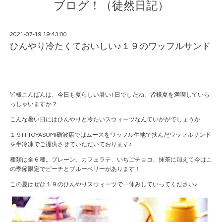
ブログ！（徒然日記）
2021-07-19 19:43:00
ひんやり冷たくておいしい♪１９のワッフルサンド
皆様こんばんは、今日も夏らしい暑い1日でしたね。皆様夏を満喫していら
っしゃいますか？
こんな暑い日にはひんやりと冷たいスウィーツなんていかがでしょうか
１９HITOYASUMI砺波店ではムースをワッフル生地で挟んだワッフルサンド
を半冷凍でご提供させていただいております♪
種類は全６種。プレーン、カフェラテ、いちごチョコ、抹茶に加えて今はこ
の季節限定でピーチとブルーベリーがあります！
この夏はぜひ１９のひんやりスウィーツで一休みしていってください♪