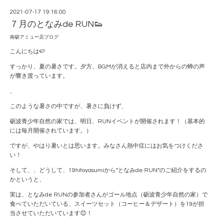
2021-07-17 19:16:00
７月のとなみde RUN👟
南砺アミュー店ブログ
こんにちは🍉
すっかり、夏の暑さです。夕方、BGMが消えると店内まで外からの蝉の声
が響き渡っています。
、
このような暑さの中ですが、暑さに負けず、
砺波青少年自然の家では、明日、RUNイベントが開催されます！（基本的
には毎月開催されています。）
ですが、やはり暑いとは思います。みなさん熱中症にはお気をつけくださ
い！
そして、、どうして、19hitoyasumiから”となみde RUN”のご紹介をするの
かというと、
実は、となみde RUNの参加者さんがゴール地点（砺波青少年自然の家）で
食べていただいている、スイーツセット（コーヒー＆デザート）を19が担
当させていただいています😊！