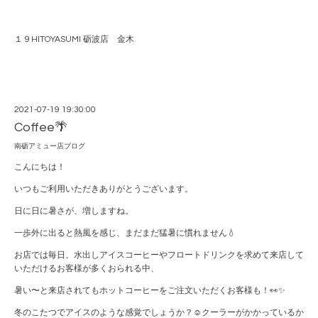
１９HITOYASUMI 砺波店 金木
2021-07-19 19:30:00
Coffee🌴
南砺アミュー店ブログ
こんにちは！
いつもご利用いただきありがとうございます。
日に日に暑さが、増しますね。
一歩外に出ると熱風を感じ、まだまだ猛暑に慣れません💧
お店では毎日、水出しアイスコーヒーやフロートドリンクを求めて来店して
いただけるお客様が多くおられる中、
暑い〜と来店されてもホットコーヒーをご注文いただくお客様も！👀✨
冬のこたつでアイスのような感覚でしょうか？☺️クーラーがかかっているか