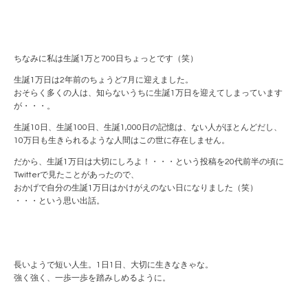
ちなみに私は生誕1万と700日ちょっとです（笑）
生誕1万日は2年前のちょうど7月に迎えました。
おそらく多くの人は、知らないうちに生誕1万日を迎えてしまっています
が・・・。
生誕10日、生誕100日、生誕1,000日の記憶は、ない人がほとんどだし、
10万日も生きられるような人間はこの世に存在しません。
だから、生誕1万日は大切にしろよ！・・・という投稿を20代前半の頃に
Twitterで見たことがあったので、
おかげで自分の生誕1万日はかけがえのない日になりました（笑）
・・・という思い出話。
長いようで短い人生。1日1日、大切に生きなきゃな。
強く強く、一歩一歩を踏みしめるように。